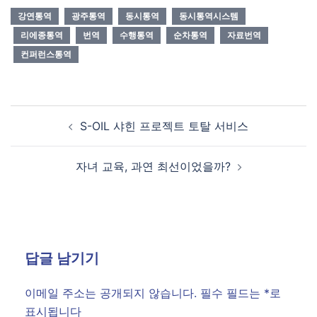
강연통역
광주통역
동시통역
동시통역시스템
리에종통역
번역
수행통역
순차통역
자료번역
컨퍼런스통역
Post
S-OIL 샤힌 프로젝트 토탈 서비스
navigation
자녀 교육, 과연 최선이었을까?
답글 남기기
이메일 주소는 공개되지 않습니다.
필수 필드는
*
로
표시됩니다