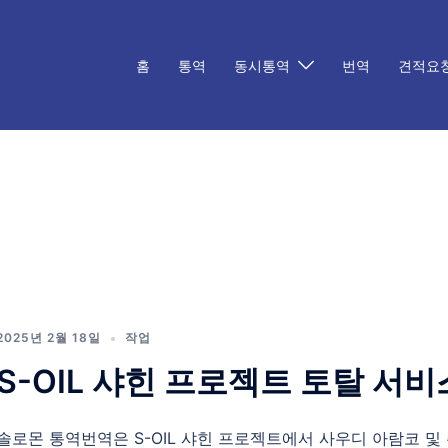
홈
통역
동시통역
번역
견적요
2025년 2월 18일
작업
S-OIL 샤힌 프로젝트 토탈 서비
솔로몬 통역번역은 S-OIL 샤힌 프로젝트에서 사우디 아람코 및