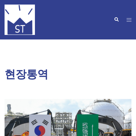
Skip
to
Search
content
Tog
men
현장통역