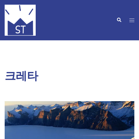
Skip
to
Search
content
Tog
men
크레타