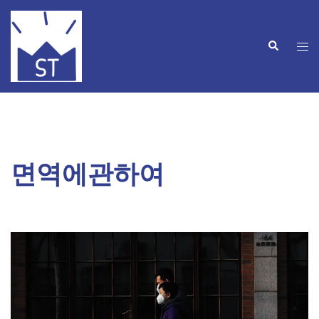
Skip
to
Search
content
Tog
men
면역에관하여