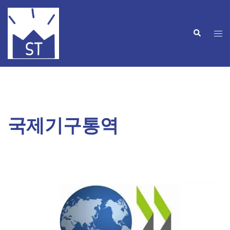
Skip
to
Search
content
Tog
men
국제기구통역