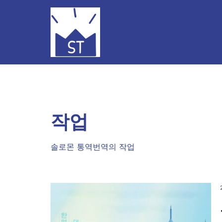
Skip
to
content
작업
솔로몬 통역번역의 작업