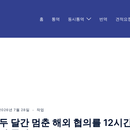
홈
통역
동시통역
번역
견적요
2026년 7월 28일
작업
두 달간 멈춘 해외 협의를 12시